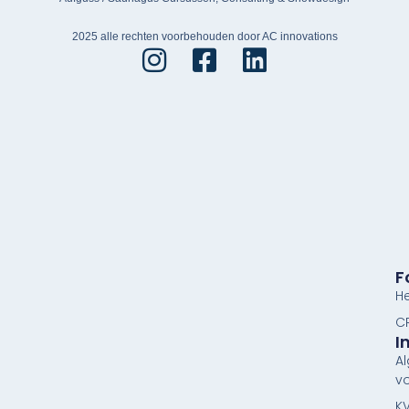
2025 alle rechten voorbehouden door AC innovations
F
He
CR
I
A
v
KV