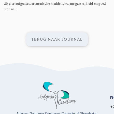
diverse aufgusses, aromatische kruiden, warme gastvrijheid en goed
eten in...
TERUG NAAR JOURNAL
N
+
Aufguss / Saunagus Cursussen, Consulting & Showdesign