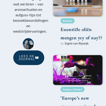
wat we leren – van
aromarituelen en
aufguss-tips tot
bezoekbeoordelingen
Aromas
en
Essentiële oliën
wedstrijdervaringen.
mengen yey of nay??
by
Sigrid van Rijswijk
LEES DE
JOURNAL
Aufguss Shows
‘Europe’s new