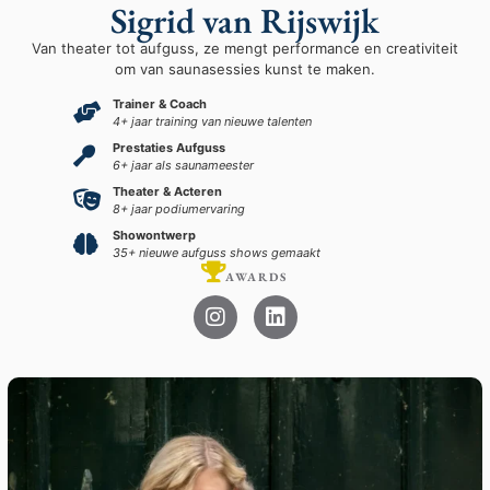
Sigrid van Rijswijk
Van theater tot aufguss, ze mengt performance en creativiteit
om van saunasessies kunst te maken.
Trainer & Coach
4+ jaar training van nieuwe talenten
Prestaties Aufguss
6+ jaar als saunameester
Theater & Acteren
8+ jaar podiumervaring
Showontwerp
35+ nieuwe aufguss shows gemaakt
AWARDS