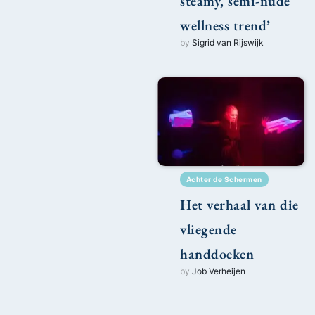
steamy, semi-nude
wellness trend’
by
Sigrid van Rijswijk
Achter de Schermen
Het verhaal van die
vliegende
handdoeken
by
Job Verheijen