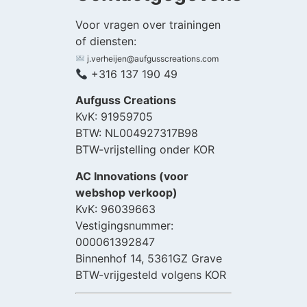
Voor vragen over trainingen
of diensten:
j.verheijen@aufgusscreations.com
+316 137 190 49
Aufguss Creations
KvK: 91959705
BTW: NL004927317B98
BTW-vrijstelling onder KOR
AC Innovations (voor
webshop verkoop)
KvK: 96039663
Vestigingsnummer:
000061392847
Binnenhof 14, 5361GZ Grave
BTW-vrijgesteld volgens KOR