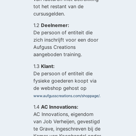
tot het restant van de
cursusgelden.
1.2
Deelnemer:
De persoon of entiteit die
zich inschrijft voor een door
Aufguss Creations
aangeboden training.
1.3
Klant:
De persoon of entiteit die
fysieke goederen koopt via
de webshop gehost op
www.aufgusscreations.com/shoppage/.
1.4
AC Innovations:
AC Innovations, eigendom
van Job Verheijen, gevestigd
te Grave, ingeschreven bij de
Kamer van Koophandel onder