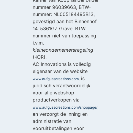
nummer 96039663, BTW-
nummer: NL005184495B13,
gevestigd aan het Binnenhof
14, 5361GZ Grave, BTW
nummer niet van toepassing
i.v.m.
kleineondernemersregeling
(KOR).
AC Innovations is volledig
eigenaar van de website
is
www.aufgusscreations.com,
juridisch verantwoordelijk
voor alle webshop
productverkopen via
www.aufgusscreations.com/shoppage/,
en verzorgt de inning en
administratie van
vooruitbetalingen voor