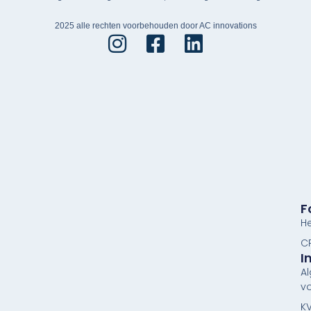
2025 alle rechten voorbehouden door AC innovations
F
He
CR
I
A
v
KV