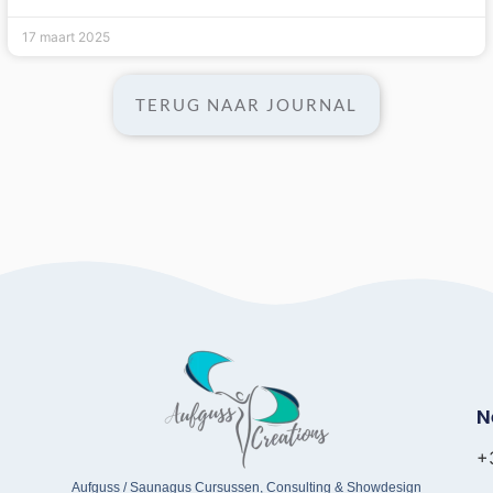
17 maart 2025
TERUG NAAR JOURNAL
N
+
Aufguss / Saunagus Cursussen, Consulting & Showdesign