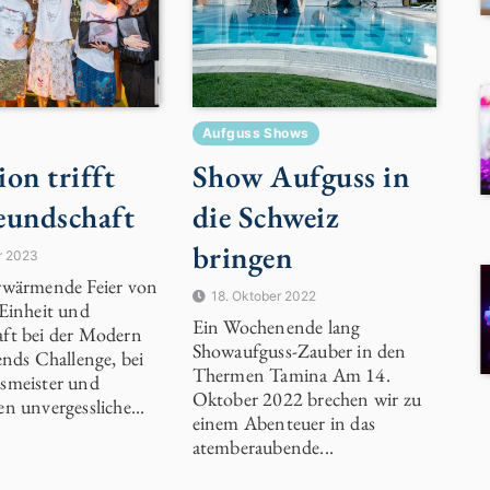
Aufguss Shows
ion trifft
Show Aufguss in
eundschaft
die Schweiz
bringen
r 2023
rwärmende Feier von
18. Oktober 2022
 Einheit und
Ein Wochenende lang
ft bei der Modern
Showaufguss-Zauber in den
ends Challenge, bei
Thermen Tamina Am 14.
smeister und
Oktober 2022 brechen wir zu
n unvergessliche...
einem Abenteuer in das
atemberaubende...