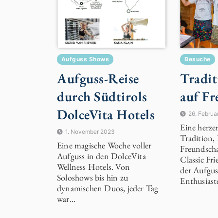
Aufguss Shows
Besuche
Aufguss-Reise
Tradit
durch Südtirols
auf Fr
DolceVita Hotels
26. Februa
Eine herze
1. November 2023
Tradition,
Eine magische Woche voller
Freundscha
Aufguss in den DolceVita
Classic Fri
Wellness Hotels. Von
der Aufgus
Soloshows bis hin zu
Enthusiaste
dynamischen Duos, jeder Tag
war...