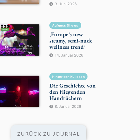
3. Juni 2026
Aufguss Shows
‚Europe’s new
steamy, semi-nude
wellness trend‘
14. Januar 2026
Hinter den Kulissen
Die Geschichte von
den fliegenden
Handtüchern
8. Januar 2026
ZURÜCK ZU JOURNAL